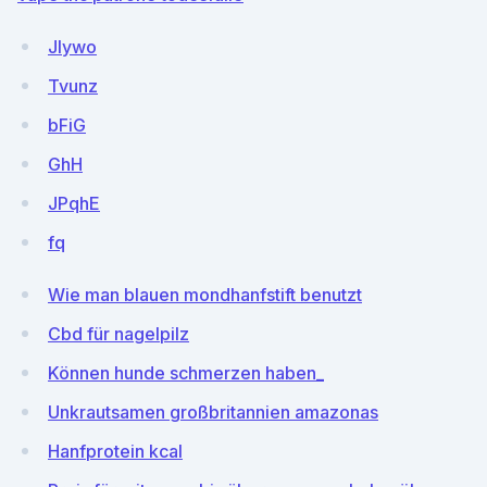
JIywo
Tvunz
bFiG
GhH
JPqhE
fq
Wie man blauen mondhanfstift benutzt
Cbd für nagelpilz
Können hunde schmerzen haben_
Unkrautsamen großbritannien amazonas
Hanfprotein kcal