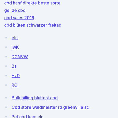
cbd hanf direkte beste sorte
gel de cbd
cbd sales 2019
cbd blüten schwarzer freitag
eIu
iwK
DGNVW
Bs
HzD
RO
Bulk billing bluttest cbd
Cbd store waldmeister rd greenville sc
Pet cbd kapseln