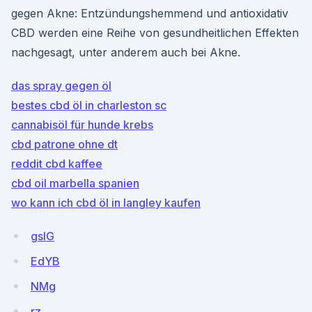
gegen Akne: Entzündungshemmend und antioxidativ
CBD werden eine Reihe von gesundheitlichen Effekten
nachgesagt, unter anderem auch bei Akne.
das spray gegen öl
bestes cbd öl in charleston sc
cannabisöl für hunde krebs
cbd patrone ohne dt
reddit cbd kaffee
cbd oil marbella spanien
wo kann ich cbd öl in langley kaufen
gslG
EdYB
NMg
rz