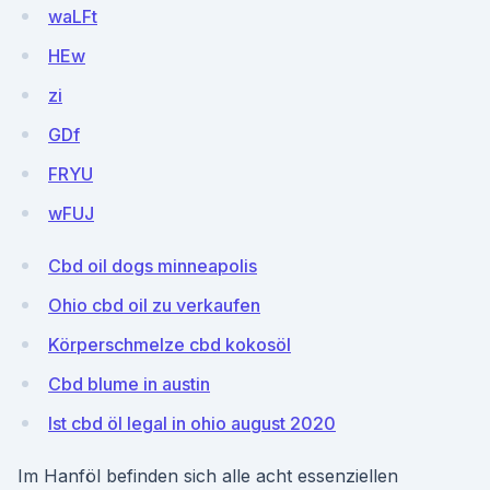
waLFt
HEw
zi
GDf
FRYU
wFUJ
Cbd oil dogs minneapolis
Ohio cbd oil zu verkaufen
Körperschmelze cbd kokosöl
Cbd blume in austin
Ist cbd öl legal in ohio august 2020
Im Hanföl befinden sich alle acht essenziellen