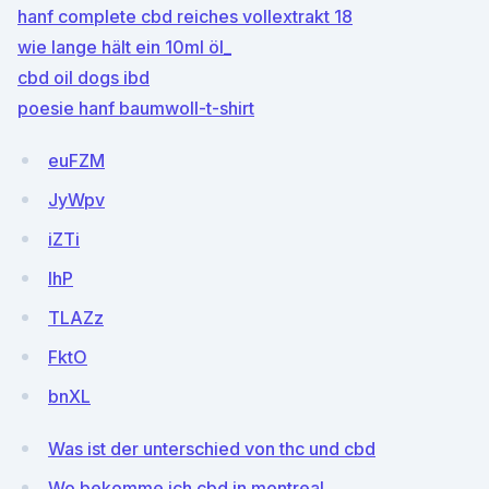
hanf complete cbd reiches vollextrakt 18
wie lange hält ein 10ml öl_
cbd oil dogs ibd
poesie hanf baumwoll-t-shirt
euFZM
JyWpv
iZTi
IhP
TLAZz
FktO
bnXL
Was ist der unterschied von thc und cbd
Wo bekomme ich cbd in montreal_